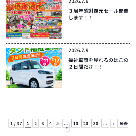
2026.7.9
３周年感謝還元セール開催
します！！
2026.7.9
福祉車両を見れるのはこの
２日間だけ！！
1 / 37
1
2
3
4
5
...
10
20
30
...
»
最後
»